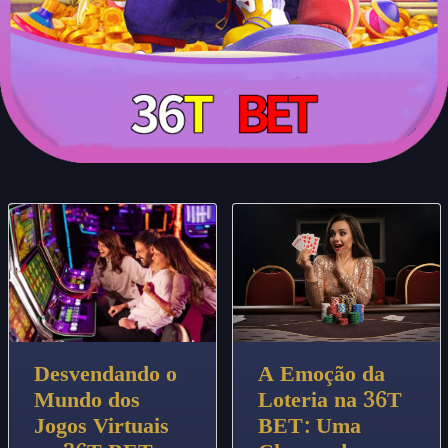
Desvendando o
A Emoção da
Mundo dos
Loteria na 36T
Jogos Virtuais
BET: Uma