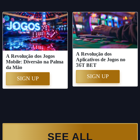
A Revolução dos
A Revolução dos Jogos
Aplicativos de Jogos no
Mobile: Diversão na Palma
36T BET
da Mão
SIGN UP
SIGN UP
SEE ALL