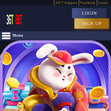
24*7 Support
Facebook
Email
LOGIN
SIGN UP
Menu