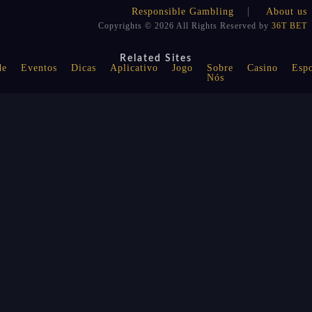
Responsible Gambling
About us
Copyrights © 2026 All Rights Reserved by
36T BET
Related Sites
de
Eventos
Dicas
Aplicativo
Jogo
Sobre
Casino
Espo
Nós